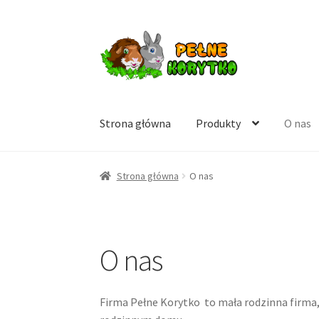
Przejdź
Przejdź
do
do
nawigacji
treści
Strona główna
Produkty
O nas
Strona główna
O nas
O nas
Firma Pełne Korytko to mała rodzinna firma, k