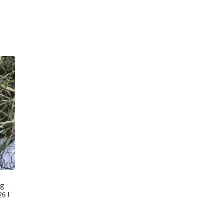
0g
6 !