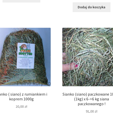
Dodaj do koszyka
anko ( siano) z rumiankiem i
Sianko (siano) paczkowane 1
koprem 1000g
(1kg) x 6->6 kg siana
paczkowanego !
20,00
zł
91,00
zł