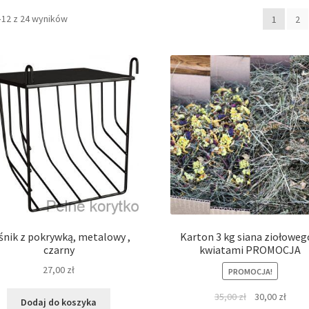
–12 z 24 wyników
1
2
śnik z pokrywką, metalowy ,
Karton 3 kg siana ziołoweg
czarny
kwiatami PROMOCJA
27,00
zł
PROMOCJA!
35,00
zł
30,00
zł
Dodaj do koszyka