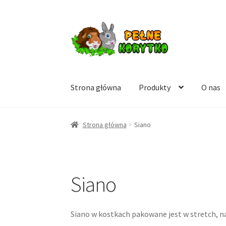
Przejdź
Przejdź
do
do
nawigacji
treści
Strona główna
Produkty
O nas
Strona główna
Siano
Siano
Siano w kostkach pakowane jest w stretch, 