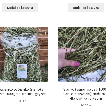
Dodaj do koszyka
Dodaj do koszyka
wsianko to Sianko (siano) z
Sianko (siano) na ząb 100
m 1000g dla królika i gryzoni
(sianko z suszarni) zbiór 202
dla królika i gryzoni
30,00
zł
30,00
zł