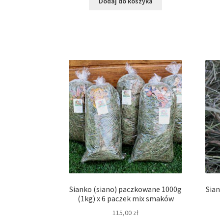
Dodaj do koszyka
Sianko (siano) paczkowane 1000g
Sia
(1kg) x 6 paczek mix smaków
115,00
zł