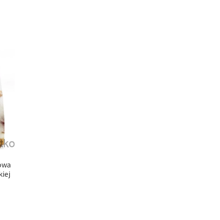
owa
iej