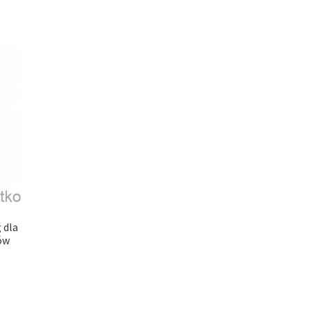
 dla
ów