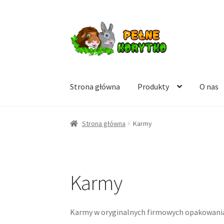
Przejdź
Przejdź
do
do
nawigacji
treści
Strona główna
Produkty
O nas
Strona główna
Karmy
Karmy
Karmy w oryginalnych firmowych opakowani