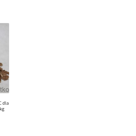
C dla
kg