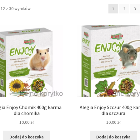
–12 z 30 wyników
1
2
3
gia Enjoy Chomik 400g karma
Alegia Enjoy Szczur 400g k
dla chomika
dla szczura
10,00
zł
10,00
zł
Dodaj do koszyka
Dodaj do koszyka