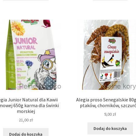
egia Junior Natural dla Kawii
Alegia proso Senegalskie 80g
owej 650g karma dla świnki
ptaków, chomików, szczur
morskiej
9,00
zł
21,00
zł
Dodaj do koszyka
Dodaj do koszyka