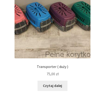
Mieszanki ziołowe i kwiatowe
Kolby, tunele i gryzaki naturalne
Miski i poidła
Transportery
Norki / śpiworki materiałowe
Transporter ( duży )
Domki materiałowe (kostki, piramidy, budki, kapcie itp.)
75,00
zł
Suszone przysmaki i treserki dla psów
Czytaj dalej
Legowiska materiałowe okrągłe i kwadratowe,
poduszki, materace