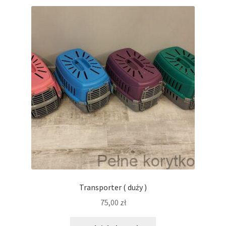
Artykuły
Hamaki materiałowe narożne i kwadratowe, paśniki,
podwieszane legowiska
Podłoża
Koce, maty, poduszki, wkłady do transporterów
Puszki i karmy dla psów
O nas
Transporter ( duży )
Wysyłka
75,00
zł
Koszyk