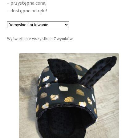
– przystępna cena,
– dostępne od ręki!
Mieszanki ziołowe i kwiatowe
Kolby, tunele i gryzaki naturalne
Wyświetlanie wszystkich 7 wyników
Miski i poidła
Transportery
Norki / śpiworki materiałowe
Domki materiałowe (kostki, piramidy, budki, kapcie itp.)
Suszone przysmaki i treserki dla psów
Legowiska materiałowe okrągłe i kwadratowe,
poduszki, materace