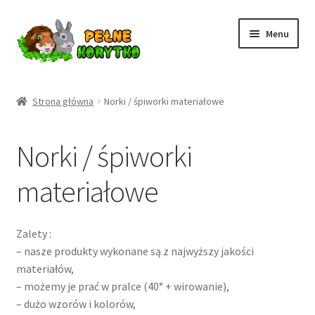
Przejdź
Przejdź
Menu
do
do
nawigacji
treści
Strona główna
Strona główna
Norki / śpiworki materiałowe
Rozwiń
Produkty
podme
Norki / śpiworki
Karmy
materiałowe
Siano
Suszone zioła
Zalety :
– nasze produkty wykonane są z najwyższy jakości
Suszone zioła giga paki
materiałów,
– możemy je prać w pralce (40° + wirowanie),
– dużo wzorów i kolorów,
Warzywa, owoce , kwiaty i mixy