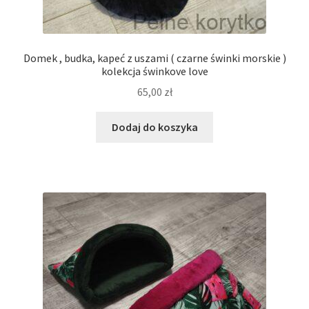
Artykuły
Domek , budka, kapeć z uszami ( czarne świnki morskie )
Hamaki materiałowe narożne i kwadratowe, paśniki,
kolekcja świnkove love
podwieszane legowiska
65,00
zł
Podłoża
Dodaj do koszyka
Koce, maty, poduszki, wkłady do transporterów
Puszki i karmy dla psów
O nas
Wysyłka
Koszyk